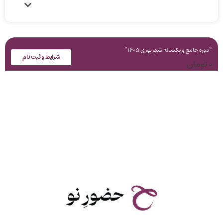
“دوره جامع و یکساله شهریوری 1405”
شرایط و ثبت نام
0
تومان